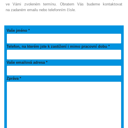
ve Vámi zvoleném termínu. Obratem Vás budeme kontaktovat
na zadaném emailu nebo telefonním čísle.
Vaše jméno *
Telefon, na kterém jste k zastižení i mimo pracovní dobu *
Vaše emailová adresa *
Zpráva *