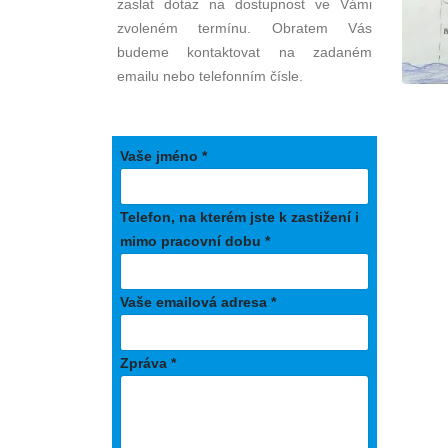
zaslat dotaz na dostupnost ve Vámi
zvoleném termínu. Obratem Vás
budeme kontaktovat na zadaném
emailu nebo telefonním čísle.
Vaše jméno *
Telefon, na kterém jste k zastižení i
mimo pracovní dobu *
Vaše emailová adresa *
Zpráva *