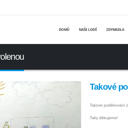
DOMŮ
NAŠE LODĚ
ZDYMADLA
volenou
Takové po
Takové poděkování za
Taky děkujeme!