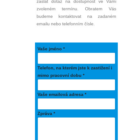
zaslat dotaz na dostupnost ve Vámi
zvoleném termínu. Obratem Vás
budeme kontaktovat na zadaném
emailu nebo telefonním čísle.
Vaše jméno *
Telefon, na kterém jste k zastižení i
mimo pracovní dobu *
Vaše emailová adresa *
Zpráva *