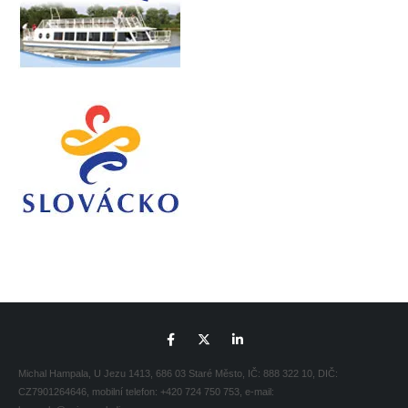
Michal Hampala, U Jezu 1413, 686 03 Staré Město, IČ: 888 322 10, DIČ:
CZ7901264646, mobilní telefon: +420 724 750 753, e-mail: