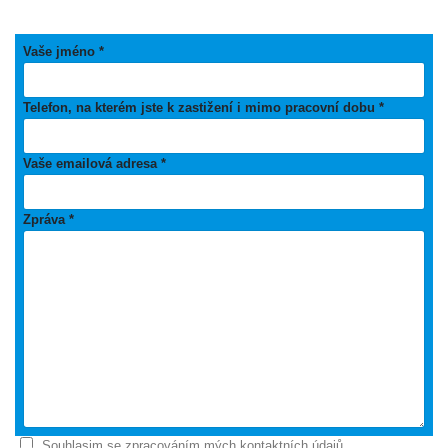
Vaše jméno *
Telefon, na kterém jste k zastižení i mimo pracovní dobu *
Vaše emailová adresa *
Zpráva *
Souhlasim se zpracováním mých kontaktních údajů