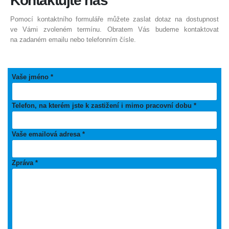
Kontaktujte
nás
Pomocí kontaktního formuláře můžete zaslat dotaz na dostupnost
ve Vámi zvoleném termínu. Obratem Vás budeme kontaktovat
na zadaném emailu nebo telefonním čísle.
Vaše jméno *
Telefon, na kterém jste k zastižení i mimo pracovní dobu *
Vaše emailová adresa *
Zpráva *