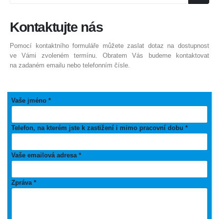
Kontaktujte
nás
Pomocí kontaktního formuláře můžete zaslat dotaz na dostupnost
ve Vámi zvoleném termínu. Obratem Vás budeme kontaktovat
na zadaném emailu nebo telefonním čísle.
Vaše jméno *
Telefon, na kterém jste k zastižení i mimo pracovní dobu *
Vaše emailová adresa *
Zpráva *