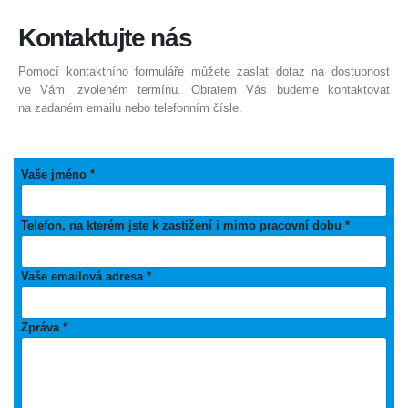
Kontaktujte
nás
Pomocí kontaktního formuláře můžete zaslat dotaz na dostupnost
ve Vámi zvoleném termínu. Obratem Vás budeme kontaktovat
na zadaném emailu nebo telefonním čísle.
Vaše jméno *
Telefon, na kterém jste k zastižení i mimo pracovní dobu *
Vaše emailová adresa *
Zpráva *