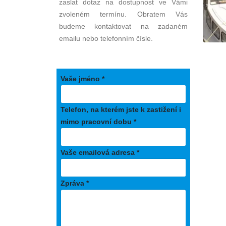
zaslat dotaz na dostupnost ve Vámi
zvoleném termínu. Obratem Vás
budeme kontaktovat na zadaném
emailu nebo telefonním čísle.
Vaše jméno *
Telefon, na kterém jste k zastižení i
mimo pracovní dobu *
Vaše emailová adresa *
Zpráva *