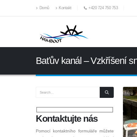
Domů
Kontakt
+420 724 750 753
Baťův kanál – Vzkříšení s
Kontaktujte
nás
Pomocí kontaktního formuláře můžete