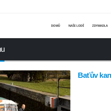
DOMŮ
NAŠE LODĚ
ZDYMADLA
nu
Baťův kaná