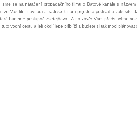
li jsme se na nátačení propagačního filmu o Baťově kanále s názvem V
 že Vás film navnadí a rádi se k nám přijedete podívat a zakusíte Bať
 které budeme postupně zveřejňovat. A na závěr Vám představíme nový
tuto vodní cestu a její okolí lépe přiblíží a budete si tak moci plánovat