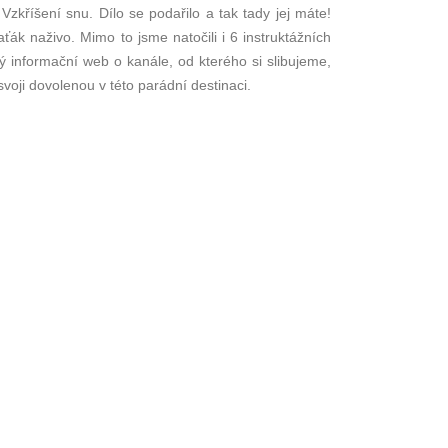
zkříšení snu. Dílo se podařilo a tak tady jej máte!
ák naživo. Mimo to jsme natočili i 6 instruktážních
 informační web o kanále, od kterého si slibujeme,
 svoji dovolenou v této parádní destinaci.